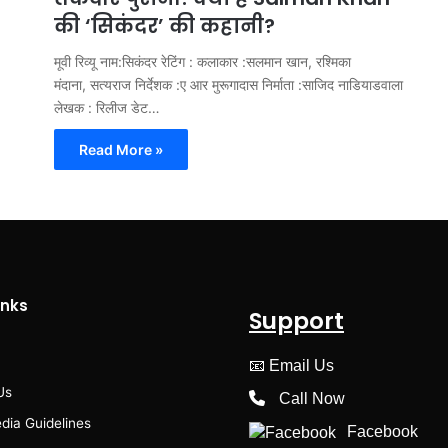
की ‘सिकंदर’ की कहानी?
मूवी रिव्यू नाम:सिकंदर रेटिंग : कलाकार :सलमान खान, रश्मिका
मंदाना, सत्यराज निर्देशक :ए आर मुरूगादास निर्माता :साजिद नाडियाडवाला
लेखक : रिलीज डेट…
Read More »
inks
Support
📧
Email Us
Us
Call Now
dia Guidelines
Facebook