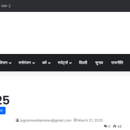
विभाग
मनोरंजन
धर्म
स्पोर्ट्स
दिल्ली
चुनाव
राजनीति
25
रत
jagrukmumbainews@gmail.com
March 31, 2025
0
48