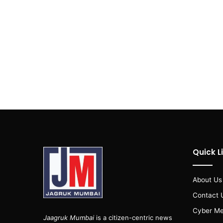
Quick L
About Us
Contact 
Cyber Me
Jaagruk Mumbai
is a citizen-centric news