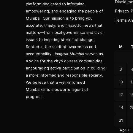
Disclaime
platform dedicated to informing,
empowering, and engaging the people of
Privacy P
Mumbai. Our mission is to bring you
Terms An
accurate, timely, and impactful news that
matters—from local governance and civic
issues to inspiring stories of change.
Rooted in the spirit of awareness and
M
accountability,
Jaagruk Mumbai
serves as
a voice for the city’s diverse communities,
encouraging active participation in building
3
a more informed and responsible society.
10
1
We believe that a well-informed
Mumbaikar is a powerful agent of
17
1
progress.
24
2
31
Apr »