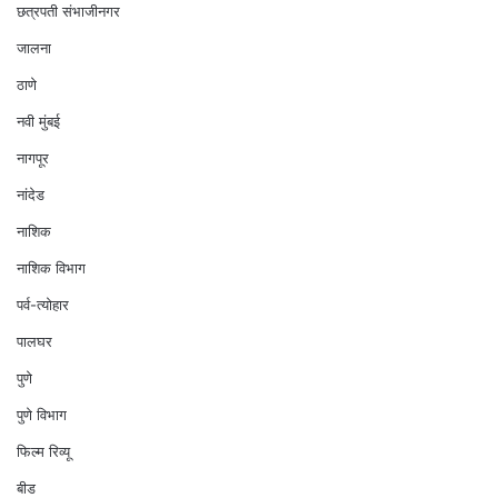
छत्रपती संभाजीनगर
जालना
ठाणे
नवी मुंबई
नागपूर
नांदेड
नाशिक
नाशिक विभाग
पर्व-त्योहार
पालघर
पुणे
पुणे विभाग
फिल्म रिव्यू
बीड