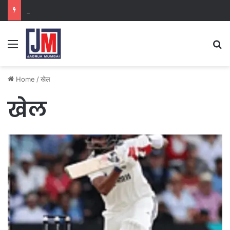
नवी मुंबई
Home
/
खेल
खेल