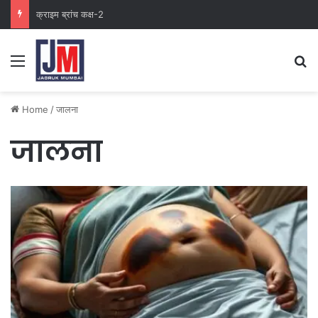
क्राइम ब्रांच कक्ष-2
Home
/
जालना
जालना