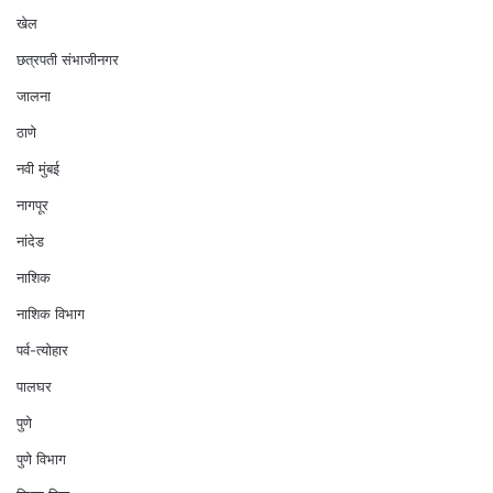
खेल
छत्रपती संभाजीनगर
जालना
ठाणे
नवी मुंबई
नागपूर
नांदेड
नाशिक
नाशिक विभाग
पर्व-त्योहार
पालघर
पुणे
पुणे विभाग