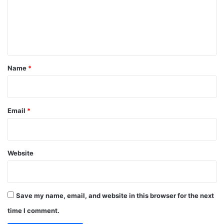
m
e
n
t
*
Name
*
Email
*
Website
Save my name, email, and website in this browser for the next
time I comment.