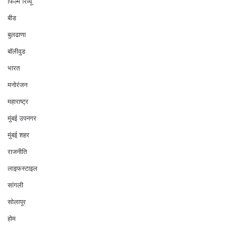
फिल्म रिव्यू
बीड
बुलढाणा
बॉलीवुड
भारत
मनोरंजन
महाराष्ट्र
मुंबई उपनगर
मुंबई शहर
राजनीति
लाइफस्टाइल
सांगली
सोलापूर
होम