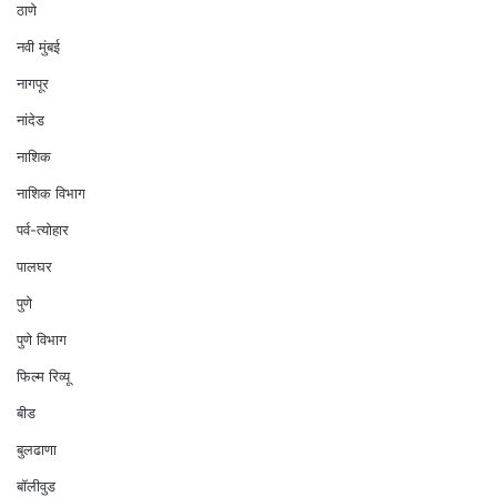
ठाणे
नवी मुंबई
नागपूर
नांदेड
नाशिक
नाशिक विभाग
पर्व-त्योहार
पालघर
पुणे
पुणे विभाग
फिल्म रिव्यू
बीड
बुलढाणा
बॉलीवुड