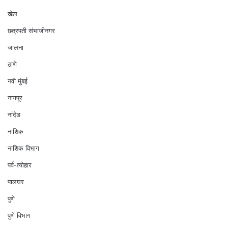
खेल
छत्रपती संभाजीनगर
जालना
ठाणे
नवी मुंबई
नागपूर
नांदेड
नाशिक
नाशिक विभाग
पर्व-त्योहार
पालघर
पुणे
पुणे विभाग