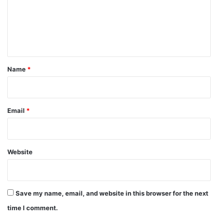
m
e
n
t
*
Name
*
Email
*
Website
Save my name, email, and website in this browser for the next
time I comment.