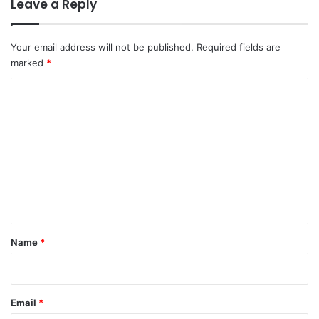
Leave a Reply
Your email address will not be published.
Required fields are
marked
*
C
o
m
m
e
n
t
*
Name
*
Email
*