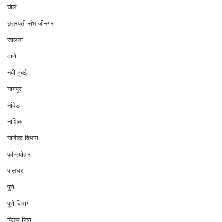
खेल
छत्रपती संभाजीनगर
जालना
ठाणे
नवी मुंबई
नागपूर
नांदेड
नाशिक
नाशिक विभाग
पर्व-त्योहार
पालघर
पुणे
पुणे विभाग
फिल्म रिव्यू