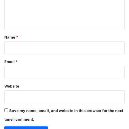
m
e
n
t
*
Name
*
Email
*
Website
Save my name, email, and website in this browser for the next
time I comment.