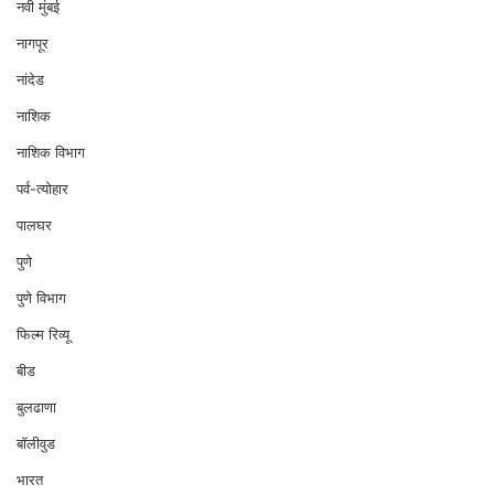
नवी मुंबई
नागपूर
नांदेड
नाशिक
नाशिक विभाग
पर्व-त्योहार
पालघर
पुणे
पुणे विभाग
फिल्म रिव्यू
बीड
बुलढाणा
बॉलीवुड
भारत