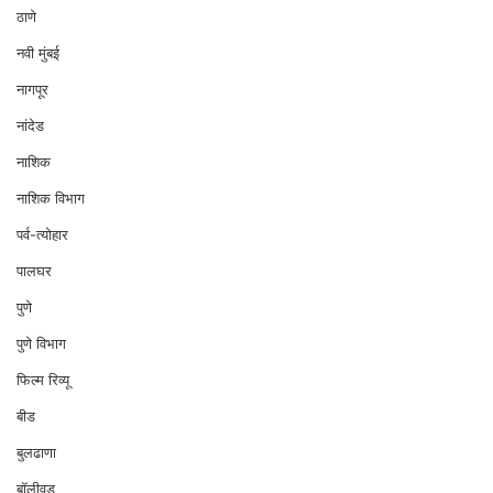
ठाणे
नवी मुंबई
नागपूर
नांदेड
नाशिक
नाशिक विभाग
पर्व-त्योहार
पालघर
पुणे
पुणे विभाग
फिल्म रिव्यू
बीड
बुलढाणा
बॉलीवुड