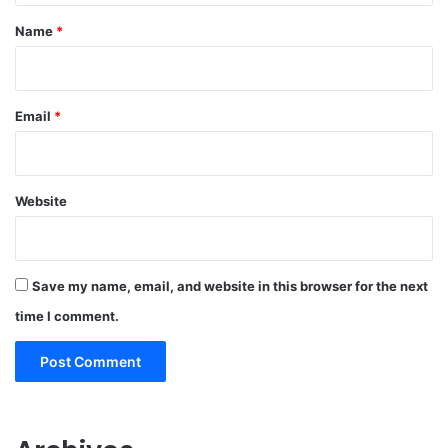
*
Name
*
Email
*
Website
Save my name, email, and website in this browser for the next
time I comment.