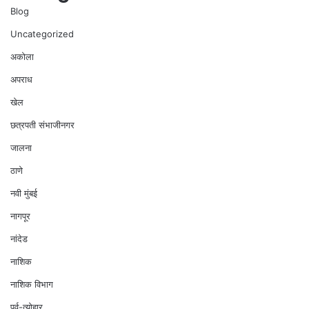
Blog
Uncategorized
अकोला
अपराध
खेल
छत्रपती संभाजीनगर
जालना
ठाणे
नवी मुंबई
नागपूर
नांदेड
नाशिक
नाशिक विभाग
पर्व-त्योहार