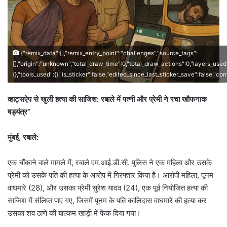
{"remix_data":[],"remix_entry_point":"challenges","source_tags":
[],"origin":"unknown","total_draw_time":0,"total_draw_actions":0,"layers_used
{},"tools_used":{},"is_sticker":false,"edited_since_last_sticker_save":false,"co
व्हाट्सऐप से खुली हत्या की साजिश: रबाले में पत्नी और प्रेमी ने रचा खौफनाक
षड्यंत्र”
मुंबई, रबाले:
एक चौंकाने वाले मामले में, रबाले एम.आई.डी.सी. पुलिस ने एक महिला और उसके
प्रेमी को उसके पति की हत्या के आरोप में गिरफ्तार किया है। आरोपी महिला, पूनम
वाघमारे (28), और उसका प्रेमी सुरेश यादव (24), एक पूर्व नियोजित हत्या की
साजिश में संलिप्त पाए गए, जिसमें पूनम के पति कालिदास वाघमारे की हत्या कर
उसका शव ठाणे की बाल्कम खाड़ी में फेंक दिया गया।