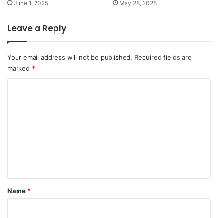
June 1, 2025
May 28, 2025
Leave a Reply
Your email address will not be published.
Required fields are
marked
*
C
o
m
m
e
n
t
*
Name
*