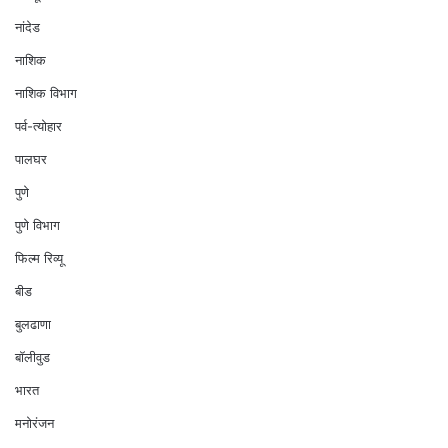
नांदेड
नाशिक
नाशिक विभाग
पर्व-त्योहार
पालघर
पुणे
पुणे विभाग
फिल्म रिव्यू
बीड
बुलढाणा
बॉलीवुड
भारत
मनोरंजन