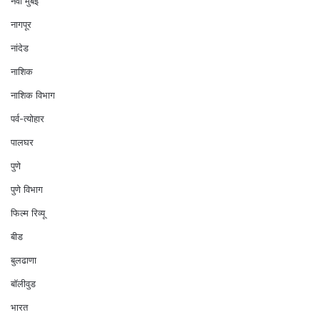
नवी मुंबई
नागपूर
नांदेड
नाशिक
नाशिक विभाग
पर्व-त्योहार
पालघर
पुणे
पुणे विभाग
फिल्म रिव्यू
बीड
बुलढाणा
बॉलीवुड
भारत