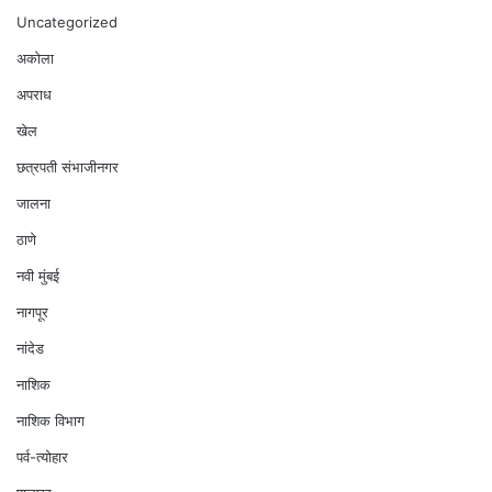
Uncategorized
अकोला
अपराध
खेल
छत्रपती संभाजीनगर
जालना
ठाणे
नवी मुंबई
नागपूर
नांदेड
नाशिक
नाशिक विभाग
पर्व-त्योहार