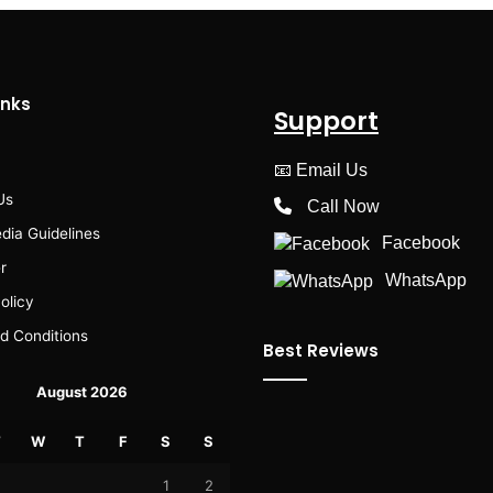
inks
Support
📧
Email Us
Us
Call Now
dia Guidelines
Facebook
r
WhatsApp
olicy
d Conditions
Best Reviews
August 2026
T
W
T
F
S
S
1
2