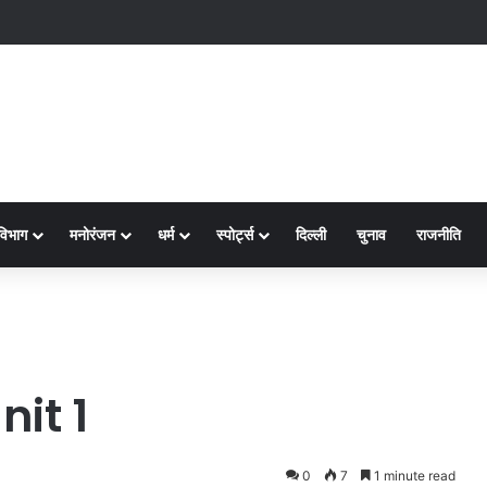
विभाग
मनोरंजन
धर्म
स्पोर्ट्स
दिल्ली
चुनाव
राजनीति
it 1
0
7
1 minute read