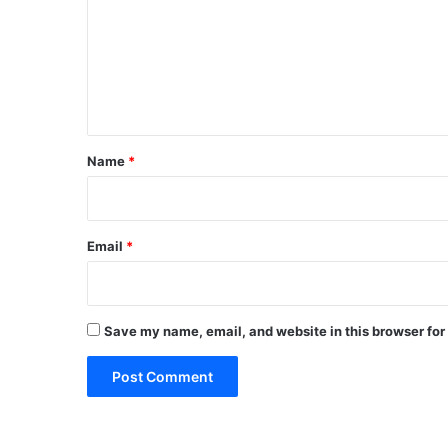
m
m
e
n
t
*
Name
*
Email
*
Save my name, email, and website in this browser for