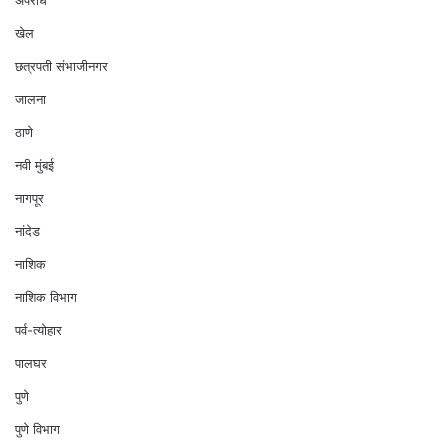
अपराध
खेल
छत्रपती संभाजीनगर
जालना
ठाणे
नवी मुंबई
नागपूर
नांदेड
नाशिक
नाशिक विभाग
पर्व-त्योहार
पालघर
पुणे
पुणे विभाग