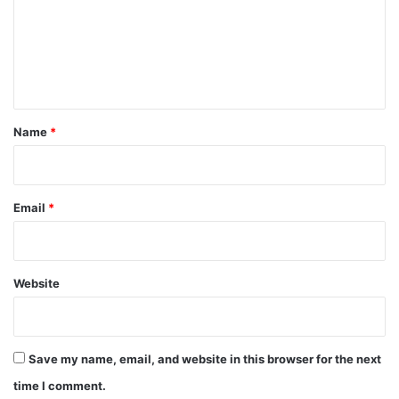
m
e
n
t
*
Name
*
Email
*
Website
Save my name, email, and website in this browser for the next
time I comment.