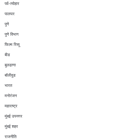
पर्व-त्योहार
पालघर
पुणे
पुणे विभाग
फिल्म रिव्यू
बीड
बुलढाणा
बॉलीवुड
भारत
मनोरंजन
महाराष्ट्र
मुंबई उपनगर
मुंबई शहर
राजनीति