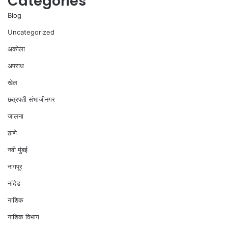
Categories
Blog
Uncategorized
अकोला
अपराध
खेल
छत्रपती संभाजीनगर
जालना
ठाणे
नवी मुंबई
नागपूर
नांदेड
नाशिक
नाशिक विभाग