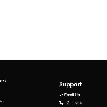
inks
Support
📧
Email Us
Us
Call Now