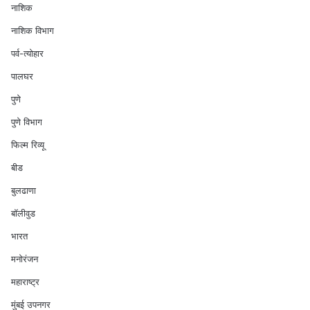
नाशिक
नाशिक विभाग
पर्व-त्योहार
पालघर
पुणे
पुणे विभाग
फिल्म रिव्यू
बीड
बुलढाणा
बॉलीवुड
भारत
मनोरंजन
महाराष्ट्र
मुंबई उपनगर