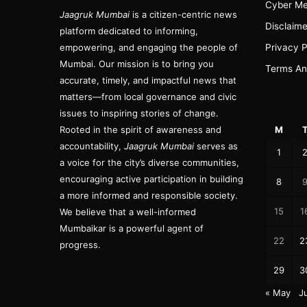
Cyber Me
Jaagruk Mumbai
is a citizen-centric news
Disclaime
platform dedicated to informing,
empowering, and engaging the people of
Privacy P
Mumbai. Our mission is to bring you
Terms An
accurate, timely, and impactful news that
matters—from local governance and civic
issues to inspiring stories of change.
Rooted in the spirit of awareness and
M
accountability,
Jaagruk Mumbai
serves as
1
a voice for the city’s diverse communities,
encouraging active participation in building
8
a more informed and responsible society.
15
1
We believe that a well-informed
Mumbaikar is a powerful agent of
22
2
progress.
29
3
« May
Ju