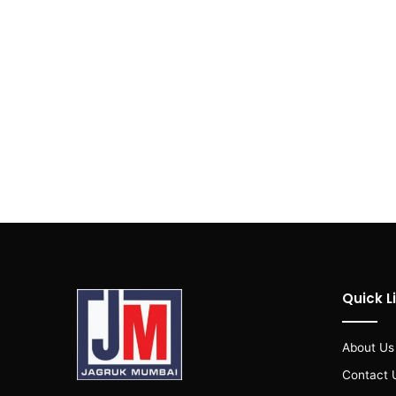
Quick L
About Us
Contact 