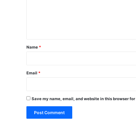
m
e
n
t
*
Name
*
Email
*
Save my name, email, and website in this browser for