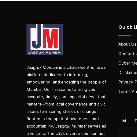
Quick L
About Us
Contact 
Cyber Me
Jaagruk Mumbai
is a citizen-centric news
Disclaime
platform dedicated to informing,
empowering, and engaging the people of
Privacy P
Mumbai. Our mission is to bring you
Terms An
accurate, timely, and impactful news that
matters—from local governance and civic
issues to inspiring stories of change.
Rooted in the spirit of awareness and
M
accountability,
Jaagruk Mumbai
serves as
a voice for the city’s diverse communities,