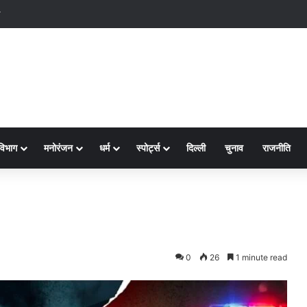
क्ष-2
विभाग
मनोरंजन
धर्म
स्पोर्ट्स
दिल्ली
चुनाव
राजनीति
0
26
1 minute read