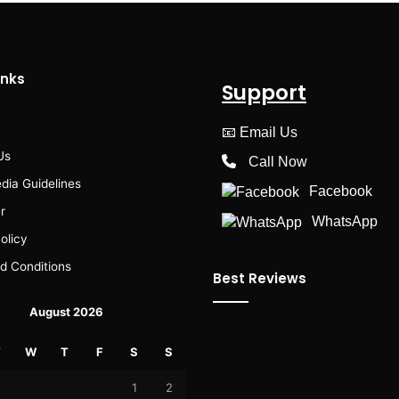
inks
Support
📧
Email Us
Us
Call Now
dia Guidelines
Facebook
r
WhatsApp
olicy
d Conditions
Best Reviews
August 2026
T
W
T
F
S
S
1
2