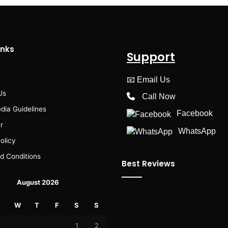
inks
Support
📧
Email Us
Us
Call Now
dia Guidelines
Facebook
r
WhatsApp
olicy
d Conditions
Best Reviews
August 2026
T
W
T
F
S
S
1
2