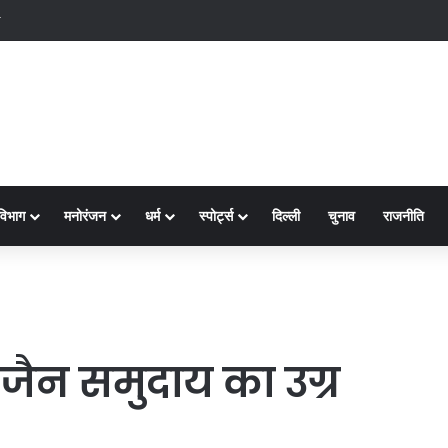
क्ष-2
विभाग
मनोरंजन
धर्म
स्पोर्ट्स
दिल्ली
चुनाव
राजनीति
जैन समुदाय का उग्र