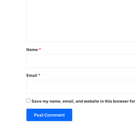
m
m
e
n
t
*
Name
*
Email
*
Save my name, email, and website in this browser for