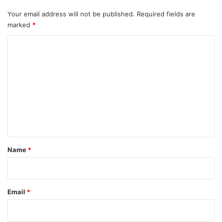
Your email address will not be published.
Required fields are
marked
*
C
o
m
m
e
n
t
*
Name
*
Email
*