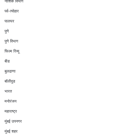
नाशिक विभाग
पर्व-त्योहार
पालघर
पुणे
पुणे विभाग
फिल्म रिव्यू
बीड
बुलढाणा
बॉलीवुड
भारत
मनोरंजन
महाराष्ट्र
मुंबई उपनगर
मुंबई शहर