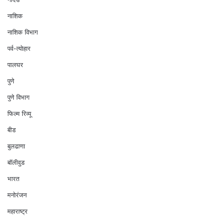
नाशिक
नाशिक विभाग
पर्व-त्योहार
पालघर
पुणे
पुणे विभाग
फिल्म रिव्यू
बीड
बुलढाणा
बॉलीवुड
भारत
मनोरंजन
महाराष्ट्र