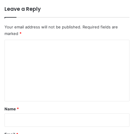
Leave a Reply
Your email address will not be published.
Required fields are
marked
*
C
o
m
m
e
n
t
*
Name
*