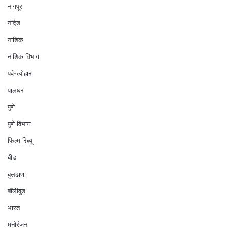
नागपूर
नांदेड
नाशिक
नाशिक विभाग
पर्व-त्योहार
पालघर
पुणे
पुणे विभाग
फिल्म रिव्यू
बीड
बुलढाणा
बॉलीवुड
भारत
मनोरंजन