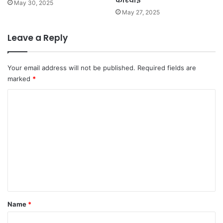
कार्रवाई
May 30, 2025
May 27, 2025
Leave a Reply
Your email address will not be published.
Required fields are
marked
*
C
o
m
m
e
n
t
*
Name
*