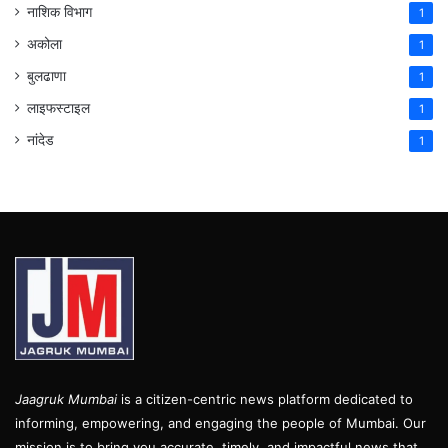
नाशिक विभाग
1
अकोला
1
बुलढाणा
1
लाइफस्टाइल
1
नांदेड
1
Jaagruk Mumbai
is a citizen-centric news platform dedicated to
informing, empowering, and engaging the people of Mumbai. Our
mission is to bring you accurate, timely, and impactful news that