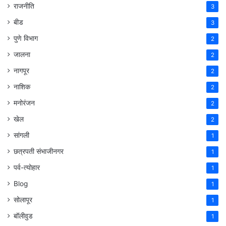
राजनीति
3
बीड
3
पुणे विभाग
2
जालना
2
नागपूर
2
नाशिक
2
मनोरंजन
2
खेल
2
सांगली
1
छत्रपती संभाजीनगर
1
पर्व-त्योहार
1
Blog
1
सोलापूर
1
बॉलीवुड
1