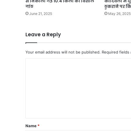
से निकाली गई 10.4 किलो की विशाल
कांदिवली में 
गांठ
ठुकराने पर क
June 21, 2025
May 26, 2025
Leave a Reply
Your email address will not be published.
Required fields
C
o
m
m
e
n
t
*
Name
*