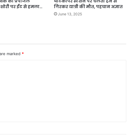
युवक का प्रपोजल
घाटकोपर स्टेशन पर चलती ट्रेन से
िशोरी पर ईंट से हमला…
गिरकर यात्री की मौत, पहचान अज्ञात
June 13, 2025
 are marked
*