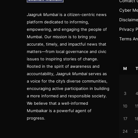
Contact 
Cyber Me
Jaagruk Mumbai
is a citizen-centric news
Disclaime
platform dedicated to informing,
empowering, and engaging the people of
Privacy P
Mumbai. Our mission is to bring you
Terms An
accurate, timely, and impactful news that
matters—from local governance and civic
issues to inspiring stories of change.
Rooted in the spirit of awareness and
M
accountability,
Jaagruk Mumbai
serves as
a voice for the city’s diverse communities,
encouraging active participation in building
3
4
a more informed and responsible society.
We believe that a well-informed
10
1
Mumbaikar is a powerful agent of
progress.
17
1
24
2