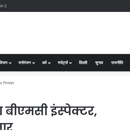
क्ष-2
विभाग
मनोरंजन
धर्म
स्पोर्ट्स
दिल्ली
चुनाव
राजनीति
या गिरफ्तार
ा बीएमसी इंस्पेक्टर,
तार