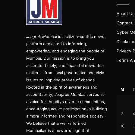
About Us
Contact 
Cyber Me
Jaagruk Mumbai
is a citizen-centric news
Disclaime
platform dedicated to informing,
empowering, and engaging the people of
Privacy P
Mumbai. Our mission is to bring you
Terms An
accurate, timely, and impactful news that
matters—from local governance and civic
issues to inspiring stories of change.
Rooted in the spirit of awareness and
M
accountability,
Jaagruk Mumbai
serves as
a voice for the city’s diverse communities,
encouraging active participation in building
3
4
a more informed and responsible society.
We believe that a well-informed
10
1
Mumbaikar is a powerful agent of