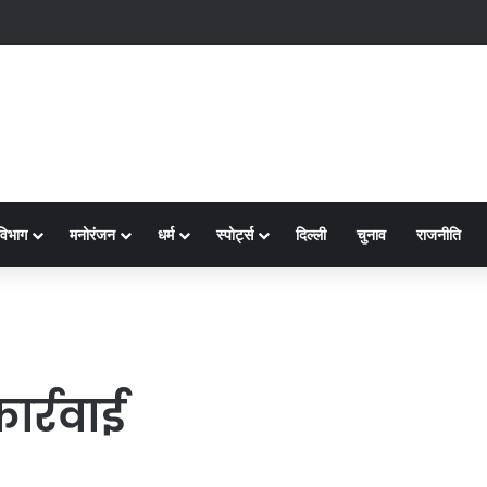
2
विभाग
मनोरंजन
धर्म
स्पोर्ट्स
दिल्ली
चुनाव
राजनीति
ार्रवाई