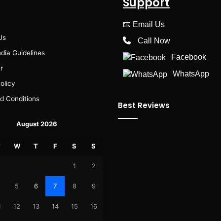
Support
📧
Email Us
Us
Call Now
dia Guidelines
Facebook
r
WhatsApp
olicy
d Conditions
Best Reviews
August 2026
T
W
T
F
S
S
1
2
5
6
7
8
9
1
12
13
14
15
16