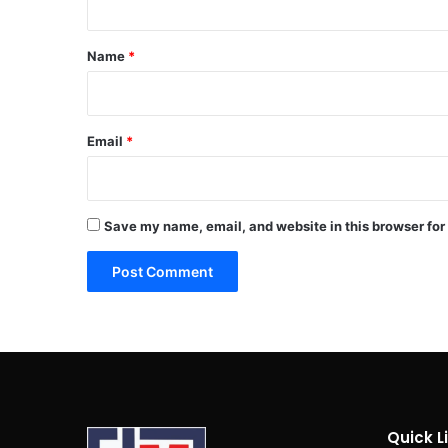
t
*
Name
*
Email
*
Save my name, email, and website in this browser for
Quick L