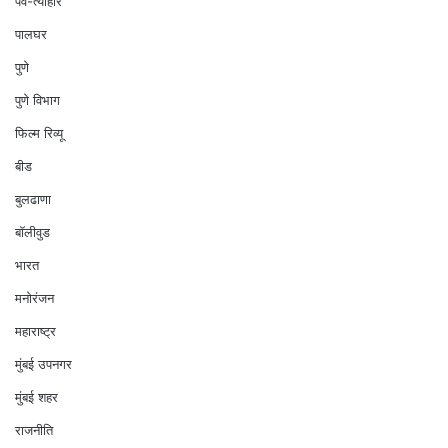
पर्व-त्योहार
पालघर
पुणे
पुणे विभाग
फिल्म रिव्यू
बीड
बुलढाणा
बॉलीवुड
भारत
मनोरंजन
महाराष्ट्र
मुंबई उपनगर
मुंबई शहर
राजनीति