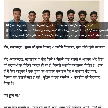
{"remix_data":[],"remix_entry_point":"challenges","source_tags":
[],"origin":"unknown","total_draw_time":0,"total_draw_actions":0,"layers_used
{},"tools_used":{},"is_sticker":false,"edited_since_last_sticker_save":false,"co
बीड, महाराष्ट्र : युवक की हत्या के बाद 7 आरोपी गिरफ्तार, प्रेम संबंध होने का शक
बीड (महाराष्ट्र): महाराष्ट्र के बीड जिले में पिछले कुछ महीनों से अपराध और हिंसा
की घटनाओं के वीडियो वायरल हो रहे हैं, जिससे स्थानीय प्रशासन चिंतित है। हाल
ही में केज तालुका में एक युवक का अपहरण कर उसे पेड़ से बांधकर पीटा गया,
जिसके बाद उसकी मौत हो गई। पुलिस ने इस मामले में 7 आरोपियों को गिरफ्तार
किया है।
क्या हुआ था
?
घटना केज तालुके के भाटूंबा गांव की है, जहां अन्ना उर्फ ज्ञानेश्वर धपाटे (25) को