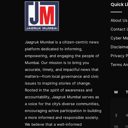
Quick L
About Us
Contact 
Cyber Me
Jaagruk Mumbai
is a citizen-centric news
Disclaime
platform dedicated to informing,
empowering, and engaging the people of
Privacy P
Mumbai. Our mission is to bring you
Terms An
accurate, timely, and impactful news that
matters—from local governance and civic
issues to inspiring stories of change.
Rooted in the spirit of awareness and
M
accountability,
Jaagruk Mumbai
serves as
a voice for the city’s diverse communities,
encouraging active participation in building
3
4
a more informed and responsible society.
We believe that a well-informed
10
1