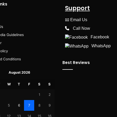
inks
Support
📧
Email Us
Us
Call Now
dia Guidelines
Facebook
r
WhatsApp
olicy
d Conditions
Best Reviews
August 2026
T
W
T
F
S
S
1
2
5
6
7
8
9
1
12
13
14
15
16