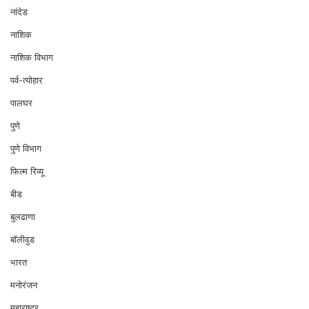
नांदेड
नाशिक
नाशिक विभाग
पर्व-त्योहार
पालघर
पुणे
पुणे विभाग
फिल्म रिव्यू
बीड
बुलढाणा
बॉलीवुड
भारत
मनोरंजन
महाराष्ट्र