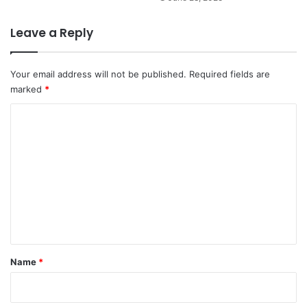
Leave a Reply
Your email address will not be published.
Required fields are
marked
*
C
o
m
m
e
n
t
*
Name
*