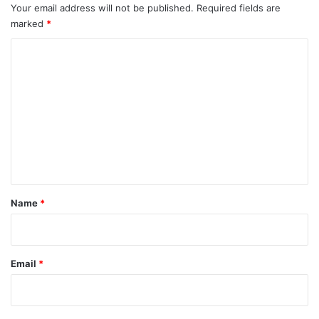
Your email address will not be published.
Required fields are
marked
*
C
o
m
m
e
n
t
*
Name
*
Email
*