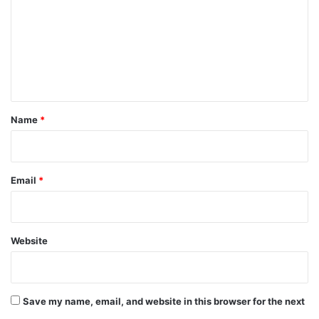
m
m
e
n
t
*
Name
*
Email
*
Website
Save my name, email, and website in this browser for the next