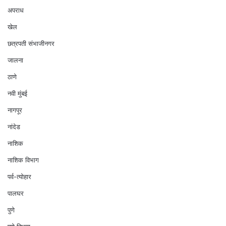
अपराध
खेल
छत्रपती संभाजीनगर
जालना
ठाणे
नवी मुंबई
नागपूर
नांदेड
नाशिक
नाशिक विभाग
पर्व-त्योहार
पालघर
पुणे