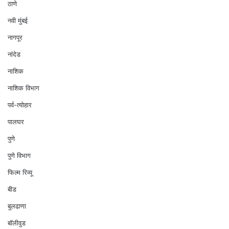
ठाणे
नवी मुंबई
नागपूर
नांदेड
नाशिक
नाशिक विभाग
पर्व-त्योहार
पालघर
पुणे
पुणे विभाग
फिल्म रिव्यू
बीड
बुलढाणा
बॉलीवुड