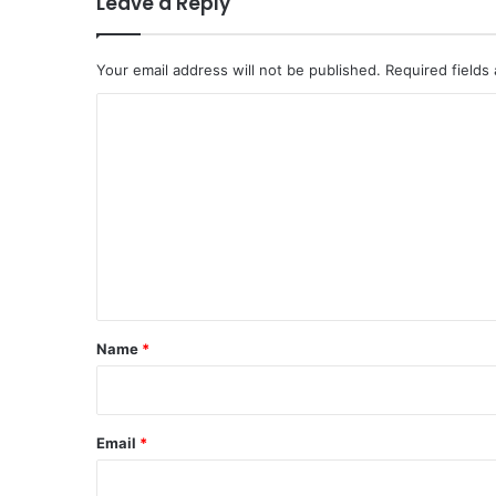
Leave a Reply
Your email address will not be published.
Required fields
C
o
m
m
e
n
t
*
Name
*
Email
*