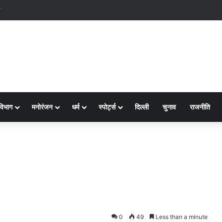
स
विभाग
मनोरंजन
धर्म
स्पोर्ट्स
दिल्ली
चुनाव
राजनीति
0
49
Less than a minute