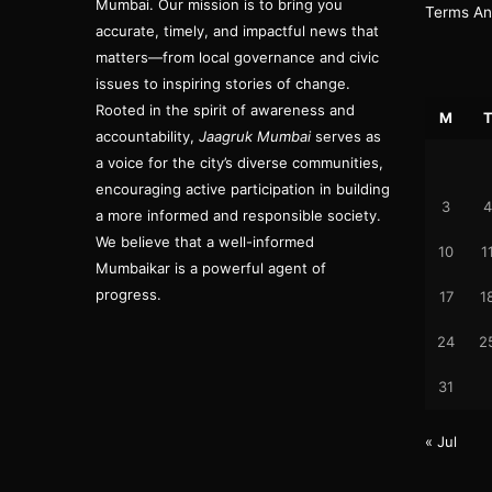
Mumbai. Our mission is to bring you
Terms An
accurate, timely, and impactful news that
matters—from local governance and civic
issues to inspiring stories of change.
Rooted in the spirit of awareness and
M
accountability,
Jaagruk Mumbai
serves as
a voice for the city’s diverse communities,
encouraging active participation in building
3
4
a more informed and responsible society.
We believe that a well-informed
10
1
Mumbaikar is a powerful agent of
progress.
17
1
24
2
31
« Jul