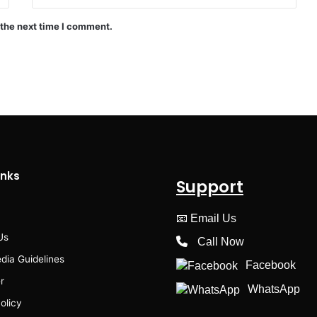
 the next time I comment.
inks
Support
📧
Email Us
Us
Call Now
dia Guidelines
Facebook
r
WhatsApp
olicy