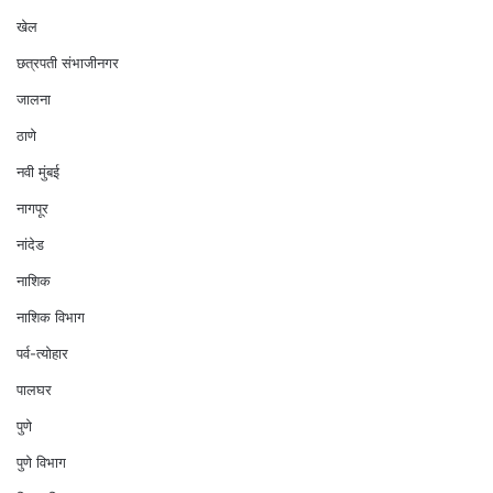
खेल
छत्रपती संभाजीनगर
जालना
ठाणे
नवी मुंबई
नागपूर
नांदेड
नाशिक
नाशिक विभाग
पर्व-त्योहार
पालघर
पुणे
पुणे विभाग