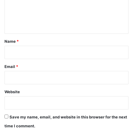
m
e
n
t
*
Name
*
Email
*
Website
Save my name, email, and website in this browser for the next
time I comment.