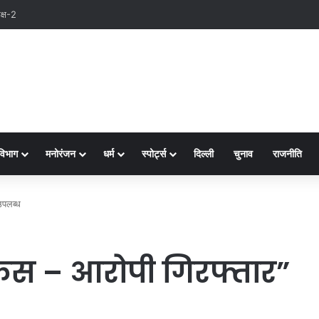
विभाग
मनोरंजन
धर्म
स्पोर्ट्स
दिल्ली
चुनाव
राजनीति
उपलब्ध
 केस – आरोपी गिरफ्तार”