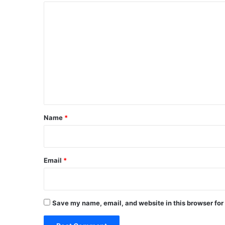
C
o
m
m
e
n
t
*
Name
*
Email
*
Save my name, email, and website in this browser for