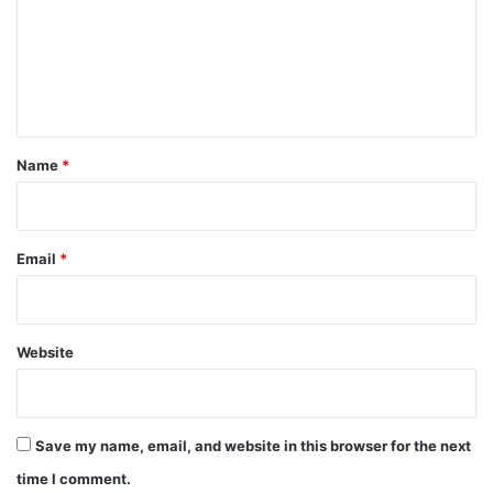
m
e
n
t
*
Name
*
Email
*
Website
Save my name, email, and website in this browser for the next
time I comment.