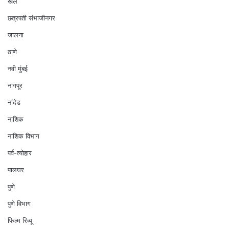
खेल
छत्रपती संभाजीनगर
जालना
ठाणे
नवी मुंबई
नागपूर
नांदेड
नाशिक
नाशिक विभाग
पर्व-त्योहार
पालघर
पुणे
पुणे विभाग
फिल्म रिव्यू