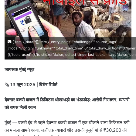
{"remix_data":[],"remix_entry_point":"challenges","source_tags":
["local"],"origin":"unknown","total_draw_time":0,"total_draw_actions":0,"laye
{},"tools_used":{},"is_sticker":false,"edited_since_last_sticker_save":false,"co
जागरूक मुंबई न्यूज़
🗞️
13 जून 2025 | विशेष रिपोर्ट
देवनार बकरी बाजार में डिजिटल धोखाधड़ी का भंडाफोड़: आरोपी गिरफ्तार, व्यापारी
को वापस मिली रकम
मुंबई — बकरी ईद से पहले देवनार बकरी बाजार में एक चौंकाने वाला डिजिटल ठगी
का मामला सामने आया, जहाँ एक व्यापारी और उसकी बुजुर्ग मां से ₹30,200 की