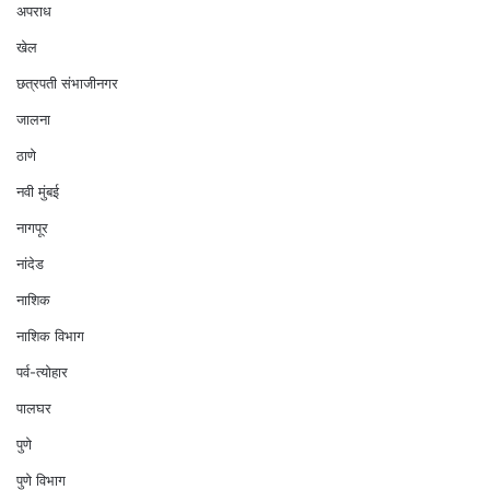
अपराध
खेल
छत्रपती संभाजीनगर
जालना
ठाणे
नवी मुंबई
नागपूर
नांदेड
नाशिक
नाशिक विभाग
पर्व-त्योहार
पालघर
पुणे
पुणे विभाग