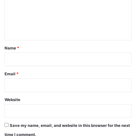
m
m
e
n
t
*
Name
*
Email
*
Website
Save my name, email, and website in this browser for the next
time I comment.