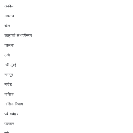
अकोला
अपराध
खेल
छत्रपती संभाजीनगर
जालना
ठाणे
नवी मुंबई
नागपूर
नांदेड
नाशिक
नाशिक विभाग
पर्व-त्योहार
पालघर