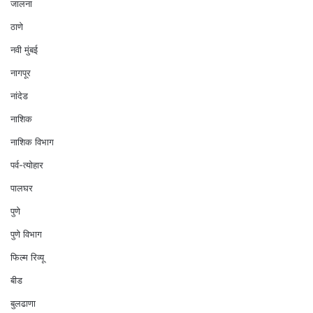
जालना
ठाणे
नवी मुंबई
नागपूर
नांदेड
नाशिक
नाशिक विभाग
पर्व-त्योहार
पालघर
पुणे
पुणे विभाग
फिल्म रिव्यू
बीड
बुलढाणा