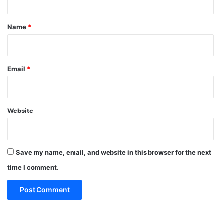
t
*
Name
*
Email
*
Website
Save my name, email, and website in this browser for the next
time I comment.