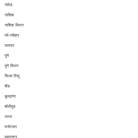
नांदेड
नाशिक
नाशिक विभाग
पर्व-त्योहार
पालघर
पुणे
पुणे विभाग
फिल्म रिव्यू
बीड
बुलढाणा
बॉलीवुड
भारत
मनोरंजन
महाराष्ट्र