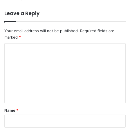
Leave a Reply
Your email address will not be published.
Required fields are
marked
*
C
o
m
m
e
n
t
*
Name
*