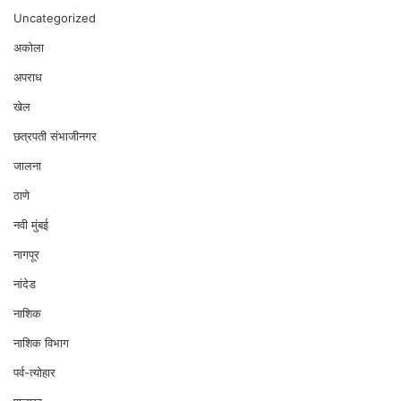
Uncategorized
अकोला
अपराध
खेल
छत्रपती संभाजीनगर
जालना
ठाणे
नवी मुंबई
नागपूर
नांदेड
नाशिक
नाशिक विभाग
पर्व-त्योहार