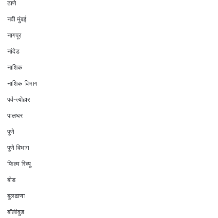
ठाणे
नवी मुंबई
नागपूर
नांदेड
नाशिक
नाशिक विभाग
पर्व-त्योहार
पालघर
पुणे
पुणे विभाग
फिल्म रिव्यू
बीड
बुलढाणा
बॉलीवुड