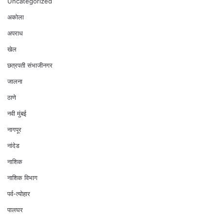
Uncategorized
अकोला
अपराध
खेल
छत्रपती संभाजीनगर
जालना
ठाणे
नवी मुंबई
नागपूर
नांदेड
नाशिक
नाशिक विभाग
पर्व-त्योहार
पालघर