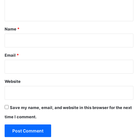
n
t
*
Name
*
Email
*
Website
Save my name, email, and website in this browser for the next
time I comment.