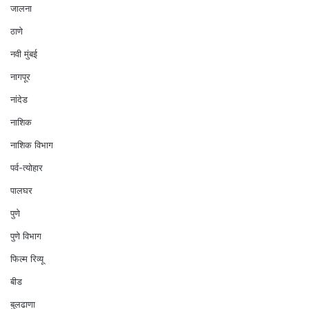
जालना
ठाणे
नवी मुंबई
नागपूर
नांदेड
नाशिक
नाशिक विभाग
पर्व-त्योहार
पालघर
पुणे
पुणे विभाग
फिल्म रिव्यू
बीड
बुलढाणा