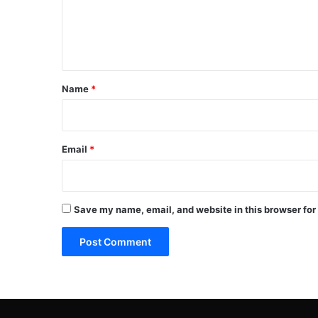
e
n
t
*
Name
*
Email
*
Save my name, email, and website in this browser for