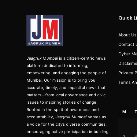
Quick L
About Us
Contact 
Cyber Me
Jaagruk Mumbai
is a citizen-centric news
Disclaime
platform dedicated to informing,
empowering, and engaging the people of
Privacy P
Mumbai. Our mission is to bring you
Terms An
accurate, timely, and impactful news that
matters—from local governance and civic
issues to inspiring stories of change.
Rooted in the spirit of awareness and
M
accountability,
Jaagruk Mumbai
serves as
a voice for the city’s diverse communities,
encouraging active participation in building
3
4