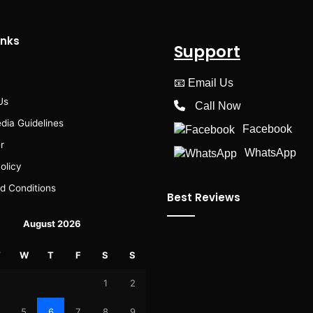
inks
Support
📧
Email Us
Us
Call Now
dia Guidelines
Facebook
r
WhatsApp
olicy
d Conditions
Best Reviews
August 2026
T
W
T
F
S
S
1
2
5
6
7
8
9