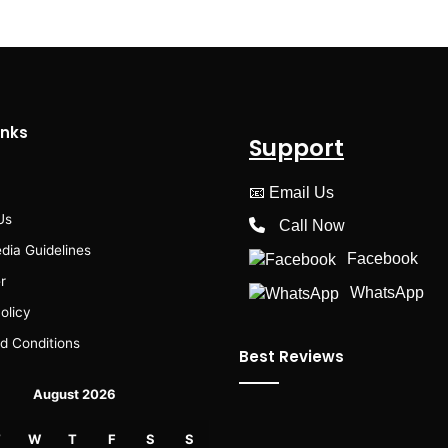
inks
Support
📧
Email Us
Us
Call Now
dia Guidelines
Facebook
r
WhatsApp
olicy
d Conditions
Best Reviews
August 2026
T
W
T
F
S
S