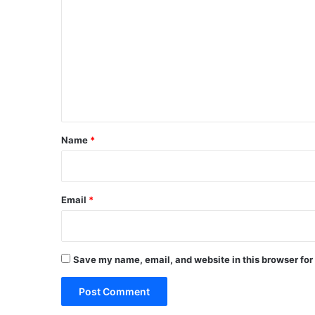
o
m
m
e
n
t
*
Name
*
Email
*
Save my name, email, and website in this browser for