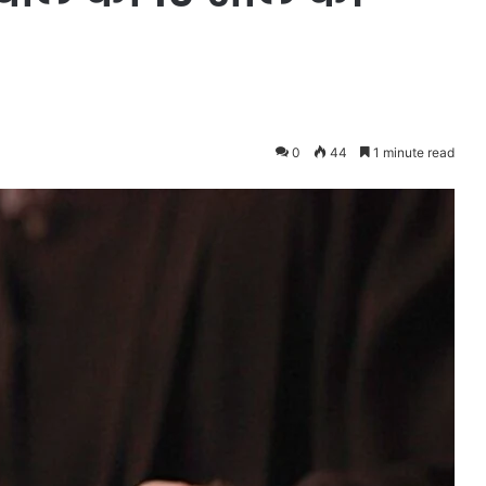
0
44
1 minute read