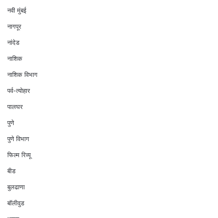
नवी मुंबई
नागपूर
नांदेड
नाशिक
नाशिक विभाग
पर्व-त्योहार
पालघर
पुणे
पुणे विभाग
फिल्म रिव्यू
बीड
बुलढाणा
बॉलीवुड