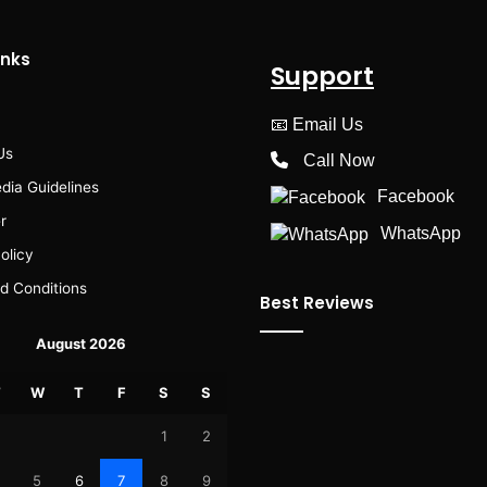
inks
Support
📧
Email Us
Us
Call Now
dia Guidelines
Facebook
r
WhatsApp
olicy
d Conditions
Best Reviews
August 2026
T
W
T
F
S
S
1
2
5
6
7
8
9