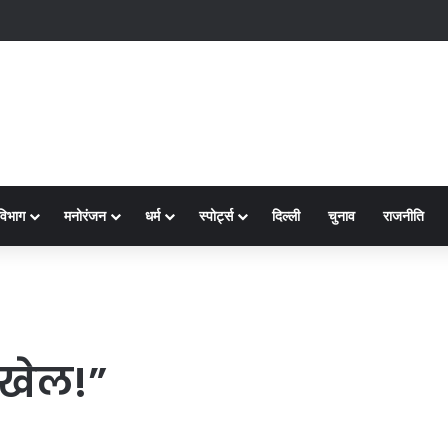
2
विभाग
मनोरंजन
धर्म
स्पोर्ट्स
दिल्ली
चुनाव
राजनीति
 खेल!”