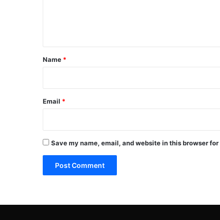
e
n
t
*
Name
*
Email
*
Save my name, email, and website in this browser for