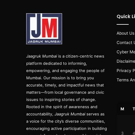
Quick L
About Us
Contact 
Cyber Me
Jaagruk Mumbai
is a citizen-centric news
Disclaime
platform dedicated to informing,
empowering, and engaging the people of
Privacy P
Mumbai. Our mission is to bring you
Terms An
accurate, timely, and impactful news that
matters—from local governance and civic
issues to inspiring stories of change.
Rooted in the spirit of awareness and
M
accountability,
Jaagruk Mumbai
serves as
a voice for the city’s diverse communities,
encouraging active participation in building
3
4