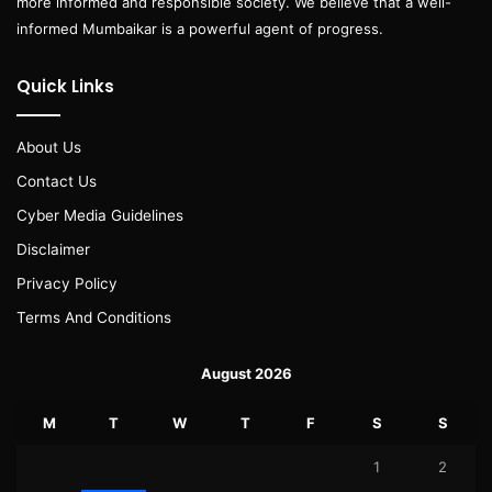
more informed and responsible society. We believe that a well-
informed Mumbaikar is a powerful agent of progress.
Quick Links
About Us
Contact Us
Cyber Media Guidelines
Disclaimer
Privacy Policy
Terms And Conditions
August 2026
M
T
W
T
F
S
S
1
2