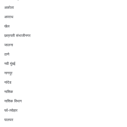
अकोला
अपराध
खेल
छत्रपती संभाजीनगर
जालना
ठाणे
नवी मुंबई
नागपूर
नांदेड
नाशिक
नाशिक विभाग
पर्व-त्योहार
पालघर