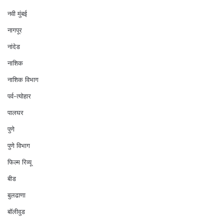
नवी मुंबई
नागपूर
नांदेड
नाशिक
नाशिक विभाग
पर्व-त्योहार
पालघर
पुणे
पुणे विभाग
फिल्म रिव्यू
बीड
बुलढाणा
बॉलीवुड